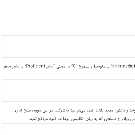
سطوح “A” به معنی “کاربر Basic” یا کاربر ابتدایی، سطوح “B” به معنی “کاربر Intermediate” یا متوسط و سطوح “C” به معنی “کاربر Proficient” یا کاربر ماهر
ارشد و دکتری مفید باشد. شما می‌توانید با شرکت در این دوره سطح زبان
ش زبانی‌ و تسلطی که به زبان انگلیسی پیدا می‌کنید مرتفع کنید.