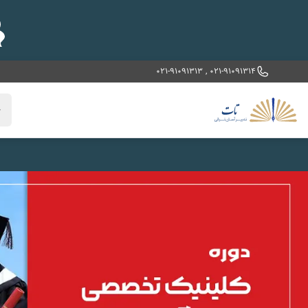
021-91091313
,
021-91091314
خ