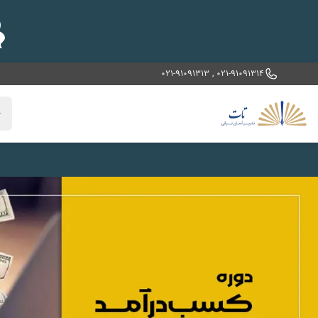
021-91091313
,
021-91091314
خ