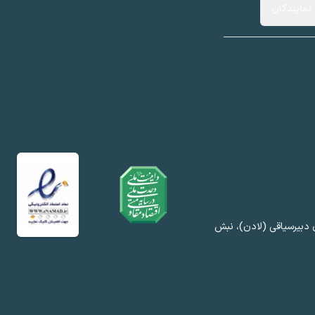
نمایندگان
 دبیرسیاقی (لادن)، نبش