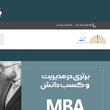
021-91091313
,
021-91091314
خ