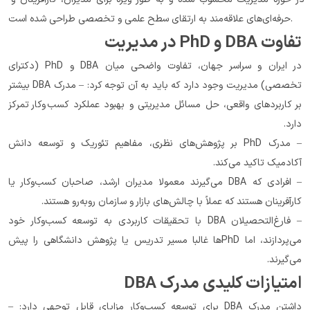
حرفه‌ای‌های علاقه‌مند به ارتقای سطح علمی و تخصصی طراحی شده است.
تفاوت DBA و PhD در مدیریت
در ایران و سراسر جهان، تفاوت واضحی میان DBA و PhD (دکترای 
تخصصی) مدیریت وجود دارد که باید به آن توجه کرد: – مدرک DBA بیشتر 
بر کاربردهای واقعی، حل مسائل مدیریتی و بهبود عملکرد کسب‌وکار تمرکز 
دارد.
– مدرک PhD بر پژوهش‌های نظری، مفاهیم تئوریک و توسعه دانش 
آکادمیک تاکید می‌کند.
– افرادی که DBA می‌گیرند معمولا مدیران ارشد، صاحبان کسب‌وکار یا 
کارآفرینان هستند که عملاً با چالش‌های بازار و سازمان روبه‌رو هستند.
– فارغ‌التحصیلان DBA با تحقیقات کاربردی به توسعه کسب‌وکار خود 
می‌پردازند، اما PhDها غالبا مسیر تدریس یا پژوهش دانشگاهی را پیش 
می‌گیرند.
امتیازات کلیدی مدرک DBA
داشتن مدرک DBA برای توسعه کسب‌وکار مزایای قابل توجهی دارد: – 