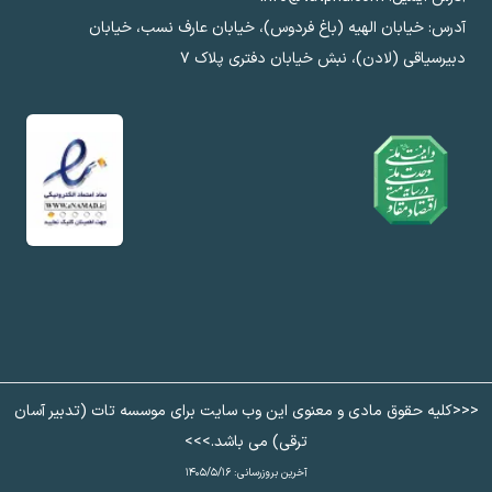
آدرس: خیابان الهيه (باغ فردوس)، خیابان عارف نسب، خیابان
دبیرسیاقی (لادن)، نبش خیابان دفتری پلاک ٧
<<<کلیه حقوق مادی و معنوی این وب سایت برای موسسه تات (تدبیر آسان
ترقی) می باشد.>>>
آخرین بروزرسانی:
۱۴۰۵/۵/۱۶