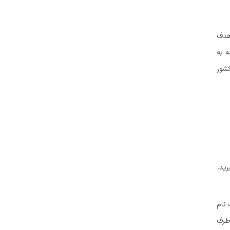
 هدف
ه به
کشور
 نام
طرف