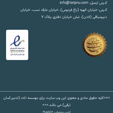
آدرس ایمیل: info@tatpnu.com
آدرس: خیابان الهيه (باغ فردوس)، خیابان عارف نسب، خیابان
دبیرسیاقی (لادن)، نبش خیابان دفتری پلاک ٧
<<<کلیه حقوق مادی و معنوی این وب سایت برای موسسه تات (تدبیر آسان
ترقی) می باشد.>>>
آخرین بروزرسانی:
۱۴۰۵/۵/۱۶