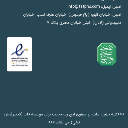
آدرس ایمیل: info@tatpnu.com
آدرس: خیابان الهيه (باغ فردوس)، خیابان عارف نسب، خیابان
دبیرسیاقی (لادن)، نبش خیابان دفتری پلاک ٧
<<<کلیه حقوق مادی و معنوی این وب سایت برای موسسه تات (تدبیر آسان
ترقی) می باشد.>>>