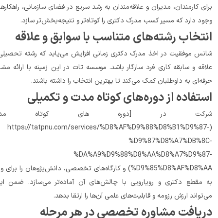
برای کارمندان، مدیران و علاقه‌مندان به رشد سریع در فضای سازمانی، راهکارهایی 
دارد که مسیر کسب مدرک دکتری را کوتاه‌تر و نتیجه‌بخش‌تر سازد.
 رشته‌های متناسب با سوابق و علاقه
شانس موفقیت در اخذ مدرک دکتری زمانی افزایش می‌یابد که رشته تحصیلی با 
علاقه و سابقه کاری فرد سازگار باشد. موسسه تات در این زمینه با ارائه مشاوره 
نتخاب را داشته باشند.
ده از دوره‌های کوتاه مدت و تکمیلی
کت در [دوره های کوتاه مدت]
(https://tatpnu.com/services/%D8%AF%D9%88%D8%B1%D9%8
%D9%87%D8%A7%DB%8
%DA%A9%D9%88%D8%AA%D8%A7%D9%8
%D9%85%D8%AF%D8%AA) و کارگاه‌های تخصصی، دانش‌پژوهان را برای ورود 
به مقطع دکتری و رویارویی با چالش‌های آن آماده‌تر می‌سازد. ضمن اینکه 
یافت مشاوره تخصصی در هر مرحله