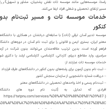
راستا، موسسه‌هایی مانند موسسه تات نقش پشتیبان، مشاور و تسهیل‌گر را در 
 ارتقای تحصیلی و شغلی افراد ایفا می‌کنند.
خدمات موسسه تات و مسیر ثبت‌نام بدون 
کور
موسسه تدبیر آسان ترقی (تات) با سابقه‌ای درخشان در همکاری با دانشگاه‌های 
معتبر ایران، بستری ایمن و قانونی را برای ثبت نام آسان در دوره‌های دانشگاهی 
فراهم آورده است. بدین ترتیب علاقه‌مندان می‌توانند بدون شرکت در آزمون 
سراسری، وارد مقاطع دیپلم، کاردانی، کارشناسی، کارشناسی ارشد یا دکتری شوند. 
ات موسسه تات عبارتند از:
م بدون آزمون برای رشته‌های بدون کنکور در دانشگاه‌های طرف قرارداد
ریافت شماره دانشجویی از سازمان سنجش کشور
 تحصیلی در دانشگاه‌های معتبر
رادی که تمایل به [ثبت نام دوره های دانشگاهی]
(https://tatpnu.com/services/%D8%AF%D9%88%D8%B1%D9%8
%D8%AF%D8%A7%D9%86%D8%B4%DA%AF%D8%A7%D9%87%DB%8C) 