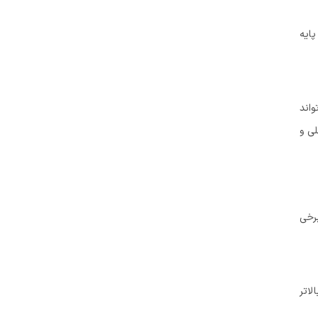
پایه
واند
لی و
برخی
، IT یا کامپیوتر عمدتاً بالاتر