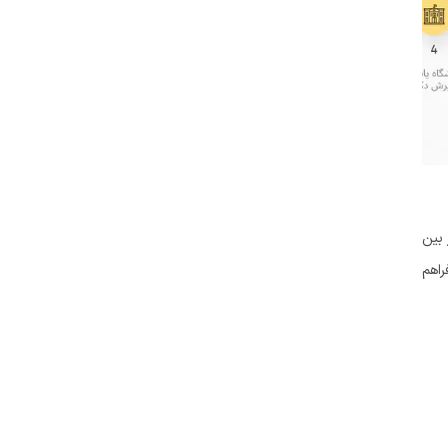
 بین
راهم