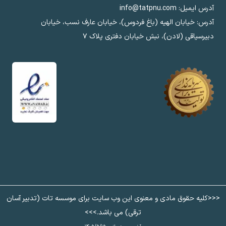
آدرس ایمیل: info@tatpnu.com
آدرس: خیابان الهيه (باغ فردوس)، خیابان عارف نسب، خیابان
دبیرسیاقی (لادن)، نبش خیابان دفتری پلاک ٧
<<<کلیه حقوق مادی و معنوی این وب سایت برای موسسه تات (تدبیر آسان
ترقی) می باشد.>>>