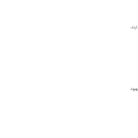
ند.
هبود