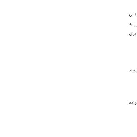
وزشی
ر به
برای
یجاد
واده