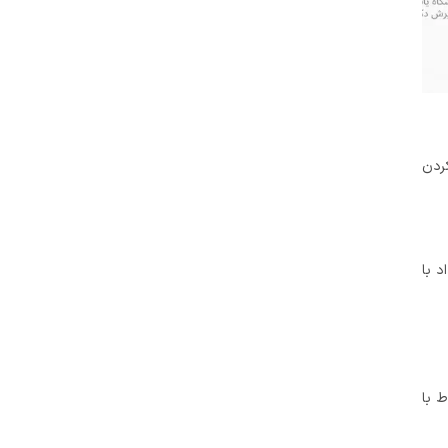
کردن
د با
 با