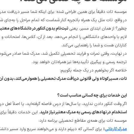
موسسه تات دقیقاً برای همین طراحی شده؛ برای اینکه شما مسیر دریافت مدرک تحصیلی‌تان را بدون دردسر، استرس یا 
در واقع، تات مثل یک همراه باتجربه کنار شماست که تمام مراحل را به‌جای شما پیگیری می‌کند — از صفر تا صد.
چطور؟ از همان ابتدای مسیر، یعنی 
ثبت‌نام بدون کنکور در دانشگاه‌های معتبر
کنارتان هست و شما را راهنمایی می‌کند.
در نهایت، وقتی نمرات و فرایند تحصیلی تکمیل شد، مدرک شما صادر می‌شود؛ یک مدرک 
ترجمه رسمی و پیگیری تأییدیه‌ها نیز همراه‌تان خواهد بود.
خلاصه اگر بخواهیم در یک جمله بگوییم:
تات، مسیر کوتاه ولی قانونی دریافت مدرک تحصیلی را هموار می‌کند، بدون آن‌که از اصول آموزشی و قانونی عدول شود.
این خدمات برای چه کسانی مناسب است؟
اگر وقت کنکور دادن ندارید، یا سال‌ها از درس فاصله گرفته‌اید، یا اصلاً اهل درس‌خواندن سنتی نیستید اما 
استخدام در نهادهای رسمی به مدرک معتبر نیاز دارید
، این خدمات دقیقاً برای ش
موسسه تات برای همه‌ی مقاطع تحصیلی برنامه دارد:
مدرک کاردانی
:
 برای کسانی که دیپلم دارند و می‌خواهند سریع وارد مسیر دانشگاهی شوند یا مهارت‌های فنی‌شان را رسمی کنند.