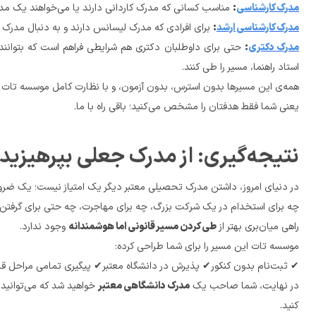
مدرک کارشناسی
:
 مناسب کسانی که مدرک کاردانی دارند یا می‌خواهند یک مدرک لیسانس کامل داشته باشند، بدون شرکت در کنکور.
مدرک کارشناسی ارشد
:
 برای افرادی که مدرک لیسانس دارند و به دنبال مدرک فوق‌لیسانس معتبر برای ارتقاء شغلی یا ادامه تحصیل
مدرک دکتری
:
استاد راهنما، مسیر را طی کنند.
همه‌ی این مسیرها بدون استرس، بدون آزمون، و با نظارت کامل موسسه تات انجام می‌شوند.
یعنی شما فقط هدفتان را مشخص می‌کنید؛ باقی راه با ما.
نتیجه‌گیری: از مدرک جعلی بپرهیزید، مسیر قانونی را با تات بروید
در دنیای امروز، داشتن مدرک تحصیلی معتبر دیگر یک امتیاز نیست؛ یک ضر
راهی میان‌بری بهتر از 
طی کردن مسیر قانونی اما هوشمندانه
 وجود ندارد.
موسسه تات این مسیر را برای شما طراحی کرده:
✔ ثبت‌نام بدون کنکور✔ پذیرش در دانشگاه معتبر✔ پیگیری تمامی مراحل قانونی✔ دریافت مدرک رسمی و قابل ترجمه✔ همراهی کامل در تمام مراحل
در نهایت، شما صاحب یک 
مدرک دانشگاهی معتبر
کنید.