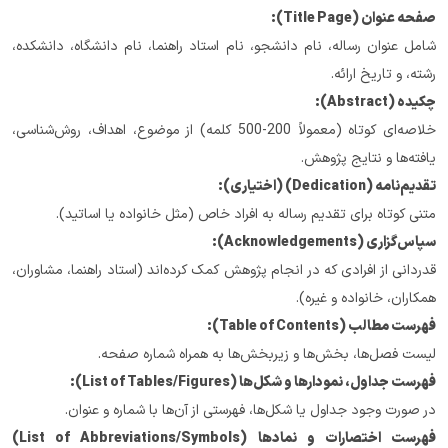
صفحه عنوان (Title Page):
شامل عنوان رساله، نام دانشجو، نام استاد راهنما، نام دانشگاه، دانشکده، 
رشته، و تاریخ ارائه.
چکیده (Abstract):
خلاصه‌ای کوتاه (معمولاً 200-500 کلمه) از موضوع، اهداف، روش‌شناسی، 
یافته‌ها و نتایج پژوهش.
تقدیم‌نامه (Dedication) (اختیاری):
متنی کوتاه برای تقدیم رساله به افراد خاص (مثل خانواده یا اساتید).
سپاس‌گزاری (Acknowledgements):
قدردانی از افرادی که در انجام پژوهش کمک کرده‌اند (استاد راهنما، مشاوران، 
همکاران، خانواده و غیره).
فهرست مطالب (Table of Contents):
لیست فصل‌ها، بخش‌ها و زیربخش‌ها به همراه شماره صفحه.
فهرست جداول، نمودارها و شکل‌ها (List of Tables/Figures):
در صورت وجود جداول یا شکل‌ها، فهرستی از آن‌ها با شماره و عنوان.
فهرست اختصارات و نمادها (List of Abbreviations/Symbols) 