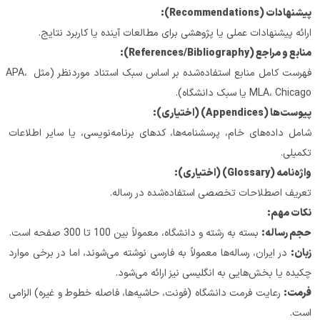
پیشنهادات (Recommendations):
ارائه پیشنهادات عملی یا پژوهشی برای مطالعات آینده یا کاربرد نتایج.
منابع و مراجع (References/Bibliography):
فهرست کامل منابع استفاده‌شده بر اساس سبک استناد موردنظر (مثل APA، 
MLA، Chicago یا سبک دانشگاه).
پیوست‌ها (Appendices) (اختیاری):
شامل داده‌های خام، پرسشنامه‌ها، کدهای برنامه‌نویسی، یا سایر اطلاعات 
تکمیلی.
واژه‌نامه (Glossary) (اختیاری):
تعریف اصطلاحات تخصصی استفاده‌شده در رساله.
نکات مهم:
حجم رساله:
 بسته به رشته و دانشگاه، معمولاً بین 100 تا 300 صفحه است.
زبان:
 در ایران، رساله‌ها معمولاً به فارسی نوشته می‌شوند، اما در برخی موارد 
چکیده یا بخش‌هایی به انگلیسی نیز ارائه می‌شود.
فرمت:
 رعایت فرمت دانشگاه (فونت، حاشیه‌ها، فاصله خطوط و غیره) الزامی 
است.