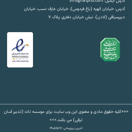
آدرس ایمیل: info@tatpnu.com
آدرس: خیابان الهيه (باغ فردوس)، خیابان عارف نسب، خیابان
دبیرسیاقی (لادن)، نبش خیابان دفتری پلاک ٧
<<<کلیه حقوق مادی و معنوی این وب سایت برای موسسه تات (تدبیر آسان
ترقی) می باشد.>>>
آخرین بروزرسانی:
۱۴۰۵/۵/۱۷